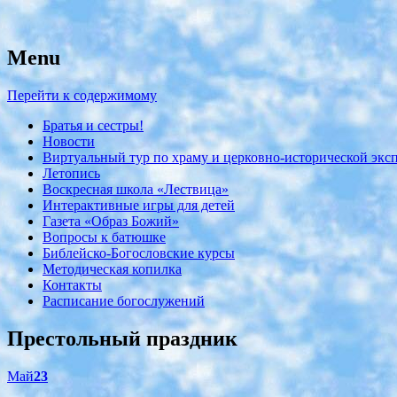
Menu
с. Николо-Крутины Егорьевского район
Никольский храм
Перейти к содержимому
Братья и сестры!
Новости
Виртуальный тур по храму и церковно-исторической экс
Летопись
Воскресная школа «Лествица»
Интерактивные игры для детей
Газета «Образ Божий»
Вопросы к батюшке
Библейско-Богословские курсы
Методическая копилка
Контакты
Расписание богослужений
Престольный праздник
Май
23