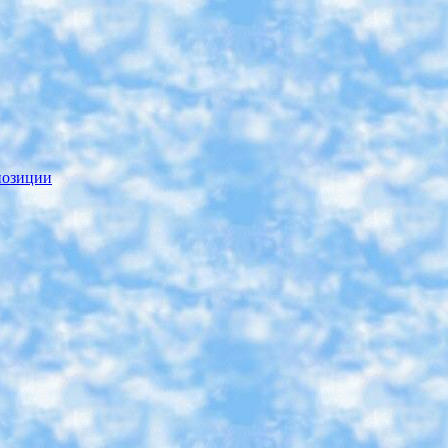
а
позиции