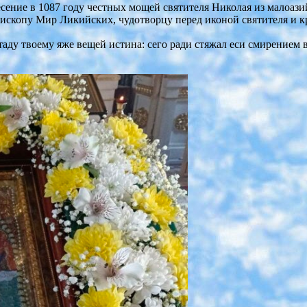
сение в 1087 году честных мощей святителя Николая из малоаз
ископу Мир Ликийских, чудотворцу перед иконой святителя и к
стаду твоему яже вещей истина: сего ради стяжал еси смирением