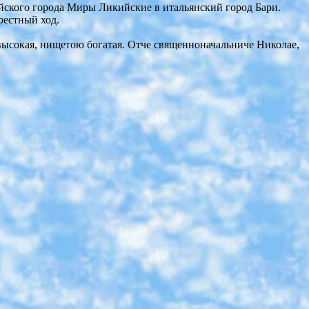
ийского города Миры Ликийские в итальянский город Бари.
рестный ход.
 высокая, нищетою богатая. Отче священноначальниче Николае,