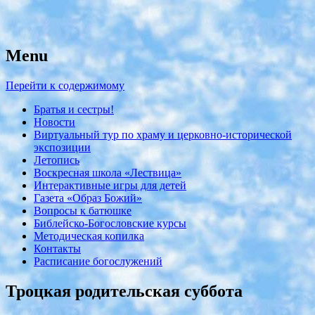
Menu
с. Николо-Крутины Егорьевского
Никольский храм
района
Перейти к содержимому
Братья и сестры!
Новости
Виртуальный тур по храму и церковно-исторической
экспозиции
Летопись
Воскресная школа «Лествица»
Интерактивные игры для детей
Газета «Образ Божий»
Вопросы к батюшке
Библейско-Богословские курсы
Методическая копилка
Контакты
Расписание богослужений
Троцкая родительская суббота