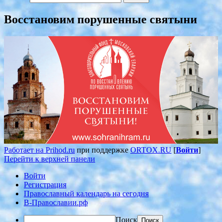
Восстановим порушенные святыни
Работает на Prihod.ru
при поддержке
ORTOX.RU
[
Войти
]
Перейти к верхней панели
Войти
Регистрация
Православный календарь на сегодня
В-Православии.рф
Поиск