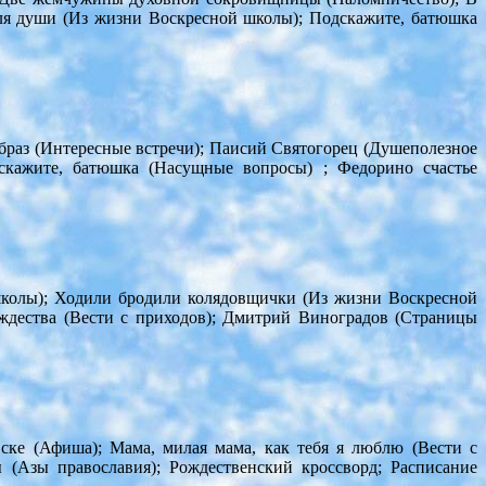
ля души (Из жизни Воскресной школы); Подскажите, батюшка
браз (Интересные встречи); Паисий Святогорец (Душеполезное
дскажите, батюшка (Насущные вопросы) ; Федорино счастье
школы); Ходили бродили колядовщички (Из жизни Воскресной
ождества (Вести с приходов); Дмитрий Виноградов (Страницы
ске (Афиша); Мама, милая мама, как тебя я люблю (Вести с
 (Азы православия); Рождественский кроссворд; Расписание