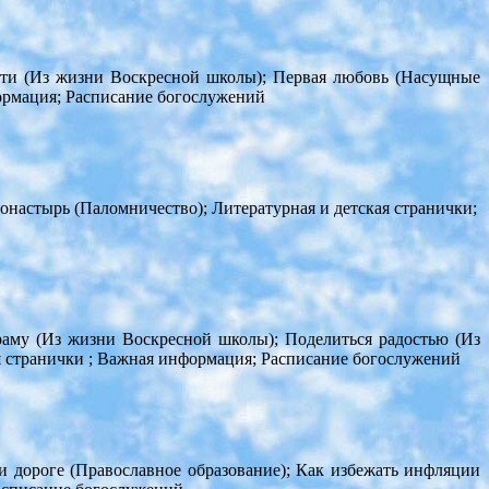
ости (Из жизни Воскресной школы); Первая любовь (Насущные
ормация; Расписание богослужений
настырь (Паломничество); Литературная и детская странички;
раму (Из жизни Воскресной школы); Поделиться радостью (Из
я странички ; Важная информация; Расписание богослужений
и дороге (Православное образование); Как избежать инфляции