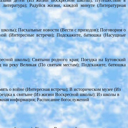
лазами детей (Из жизни Воскресной школы); Путешествие в
 литература); Радуйся жизни, каждой минуте (Литературная
школы); Пасхальные новости (Вести с приходов); Поговорим о
иной (Интересные встречи); Подскажите, батюшка (Насущные
ресной школы); Святыни родного края; Поездка на Бутовский
 на реку Великая (По святым местам); Подскажите, батюшка
ть о войне (Интересная встреча); В историческом музее (Из
ездка к святыне (Из жизни Воскресной школы); Из школы в
ажная информация; Расписание богослужений