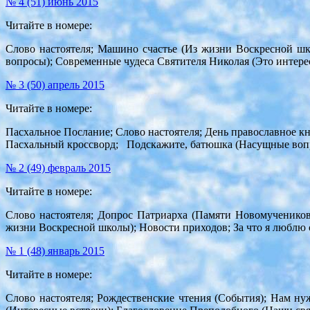
№ 4 (51) июнь 2015
Читайте в номере:
Слово настоятеля; Машино счастье (Из жизни Воскресной шк
вопросы); Современные чудеса Святителя Николая (Это интер
№ 3 (50) апрель 2015
Читайте в номере:
Пасхальное Послание; Слово настоятеля; День православное к
Пасхальный кроссворд; Подскажите, батюшка (Насущные вопр
№ 2 (49) февраль 2015
Читайте в номере:
Слово настоятеля; Допрос Патриарха (Памяти Новомучеников
жизни Воскресной школы); Новости приходов; За что я люблю 
№ 1 (48) январь 2015
Читайте в номере:
Слово настоятеля; Рождественские чтения (События); Нам ну