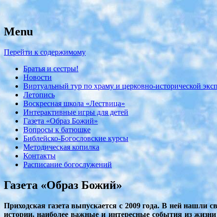
Menu
с. Николо-Крутины Егорьевского район
Никольский храм
Перейти к содержимому
Братья и сестры!
Новости
Виртуальный тур по храму и церковно-исторической экс
Летопись
Воскресная школа «Лествица»
Интерактивные игры для детей
Газета «Образ Божий»
Вопросы к батюшке
Библейско-Богословские курсы
Методическая копилка
Контакты
Расписание богослужений
Газета «Образ Божий»
Приходская газета выпускается с 2009 года. В ней нашли 
истории, наиболее важные и интересные события из жизни 