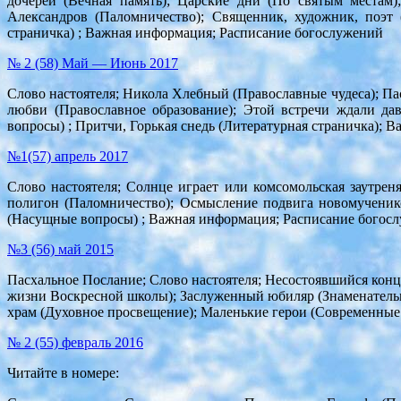
дочерей (Вечная память); Царские дни (По святым местам)
Александров (Паломничество); Священник, художник, поэт 
страничка) ; Важная информация; Расписание богослужений
№ 2 (58) Май — Июнь 2017
Слово настоятеля; Никола Хлебный (Православные чудеса); П
любви (Православное образование); Этой встречи ждали да
вопросы) ; Притчи, Горькая снедь (Литературная страничка);
№1(57) апрель 2017
Слово настоятеля; Солнце играет или комсомольская заутре
полигон (Паломничество); Осмысление подвига новомученик
(Насущные вопросы) ; Важная информация; Расписание богос
№3 (56) май 2015
Пасхальное Послание; Слово настоятеля; Несостоявшийся конце
жизни Воскресной школы); Заслуженный юбиляр (Знаменательн
храм (Духовное просвещение); Маленькие герои (Современны
№ 2 (55) февраль 2016
Читайте в номере: