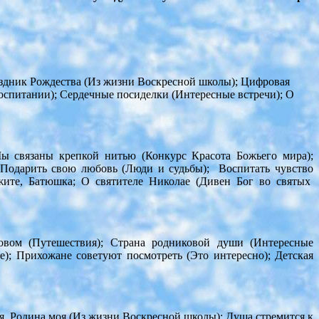
раздник Рождества (Из жизни Воскресной школы); Цифровая
воспитании); Сердечные посиделки (Интересные встречи); О
Мы связаны крепкой нитью (Конкурс Красота Божьего мира);
; Подарить свою любовь (Люди и судьбы); Воспитать чувство
жите, Батюшка; О святителе Николае (Дивен Бог во святых
ровом (Путешествия); Страна родниковой души (Интересные
е); Прихожане советуют посмотреть (Это интересно); Детская
я. Родина моя (Из жизни Воскресной школы); Душа стремится к