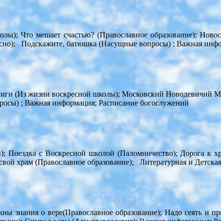
олы); Что мешает счастью? (Православное образование); Нов
есно); Подскажите, батюшка (Насущные вопросы) ; Важная инф
ниги (Из жизни воскресной школы); Московский Новодевичий Мо
осы) ; Важная информация; Расписание богослужений
); Поездка с Воскресной школой (Паломничество); Дорога к х
свой храм (Православное образование); Литературная и Детска
жны знания о вере(Православное образование); Надо сеять и пр