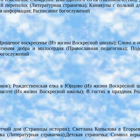
й переполох (Литературная страничка); Каникулы с пользой д
ая информация; Расписание богослужений
 Прощеное воскресенье (Из жизни Воскресной школы); Слово и о
тупеням добра и милосердия (Православная педагогика); По
богослужений
ников); Рождественская елка в Юрцово (Из жизни Воскресной 
расоте (Из жизни Воскресной школы); В гостях в праздник Р
Отчий дом (Страницы истории); Светлана Копылова в Егорьев
а (Литературная страничка);Детская страничка; Символ веры