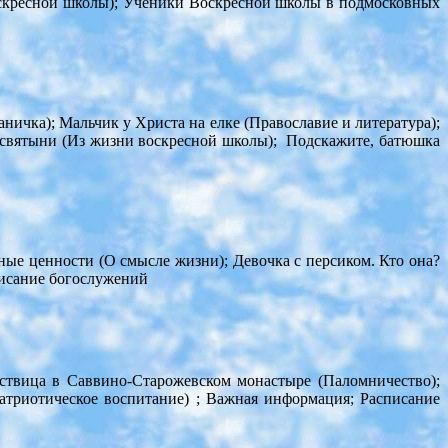
оскресной школы); Ученики Воскресной школы в подмосковных
ичка); Мальчик у Христа на елке (Православие и литература);
и святыни (Из жизни воскресной школы); Подскажите, батюшка
ные ценности (О смысле жизни); Девочка с персиком. Кто она?
писание богослужений
ествица в Саввино-Старожевском монастыре (Паломничество);
атриотическое воспитание) ; Важная информация; Расписание