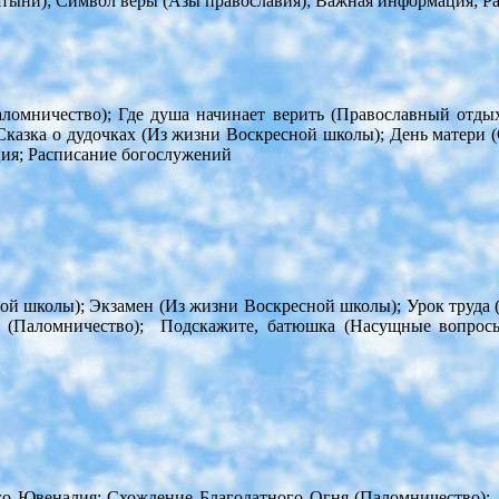
ятыни); Символ веры (Азы православия); Важная информация; Р
ломничество); Где душа начинает верить (Православный отдых)
казка о дудочках (Из жизни Воскресной школы); День матери (
ия; Расписание богослужений
ной школы); Экзамен (Из жизни Воскресной школы); Урок труда
х (Паломничество); Подскажите, батюшка (Насущные вопросы
го Ювеналия; Схождение Благодатного Огня (Паломничество)