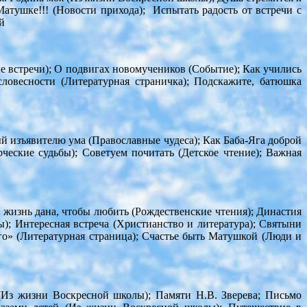
Матушке!!! (Новости прихода); Испытать радость от встречи с
й
е встречи); О подвигах новомучеников (Событие); Как учились
словесности (Литературная страничка); Подскажите, батюшка
ный изъявителю ума (Православные чудеса); Как Баба-Яга доброй
еские судьбы); Советуем почитать (Детское чтение); Важная
 жизнь дана, чтобы любить (Рождественские чтения); Династия
; Интересная встреча (Христианство и литература); Святыни
о» (Литературная страница); Счастье быть Матушкой (Люди и
(Из жизни Воскресной школы); Памяти Н.В. Зверева; Письмо