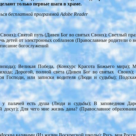
делают только первые шаги в храме.
ться бесплатной программой Adobe Reader
 Своих); Святой путь (Дивен Бог во святых Своих); Светлый п
ечь детей от электронных соблазнов (Православные родители о 
асписание богослужений
прихода); Великая Победа, (Конкурс Красота Божьего мира); 
рихода; Дорогой, полной света (Дивен Бог во святых Своих)
оя Господи, или записки водителя (Люди и судьбы); Подска
И у палачей есть душа (Люди и судьбы); В заповедном Да
 досуг); Для чего мне жизнь дана? (Православное образовани
 Москва калачами (Из жизни Воскресной школы); Русь, моя Росси