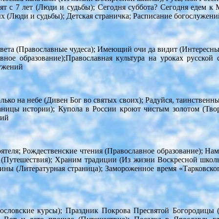
оят с 7 лет (Люди и судьбы); Сегодня суббота? Сегодня едем к 
х (Люди и судьбы); Детская страничка; Расписание богослужени
вета (Православные чудеса); Имеющий очи да видит (Интересны
ное образование);Православная культура на уроках русской 
ужений
только на небе (Дивен Бог во святых своих); Радуйся, таинствен
аницы истории); Купола в России кроют чистым золотом (Творч
ний
теля; Рождественские чтения (Православное образование); Нам
 (Путешествия); Храним традиции (Из жизни Воскресной школы)
ины (Литературная страница); Замороженное время «Тарковског
гословские курсы); Праздник Покрова Пресвятой Богородицы 