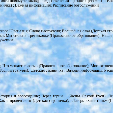
Памяти новомучеников); Рождественский праздник (Из жизни В
аничка) ; Важная информация; Расписание богослужений
ого Ювеналия; Слово настоятеля; Волшебная елка (Детская стран
мьи. Мы снова в Третьяковке (Православное образование); Наш
лужений
); Что мешает счастью (Православное образование); Мои жизнен
Год литературы); Детская страничка ; Важная информация; Рас
 история и воссоздание; Через терни… (Жены Святой Руси); Л
ак я провел лето (Детская страничка); Лагерь «Защитник» (П