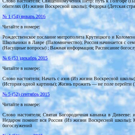
Слово настоятеля; Священномученик Петр: путь к Голгофе (
обителях (Из жизни Воскресной школы); Федорка (Детская стр
№ 1 (54) январь 2016
Читайте в номере:
Рождественское послание митрополита Крутицкого и Коломенск
Школьники в Лавре (Паломничество); Россия начинается с се
(Насущные вопросы) ; Важная информация; Расписание богос
№ 6 (53 )декабрь 2015
Читайте в номере:
Слово настоятеля; Начать с азов (Из жизни Воскресной школы
(История одной картины); Жизнь прожить — не поле перейти (
№ 5 (52) сентябрь 2015
Читайте в номере:
Слово настоятеля; Святая Богородичная канавка в Дивееве:
Недаром помнит вся Россия (Из жизни Воскресной школы); К
богослужений