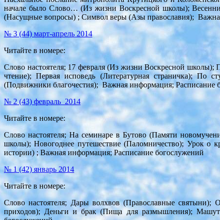
начале было Слово… (Из жизни Воскресной школы); Весенни
(Насущные вопросы) ; Символ веры (Азы православия); Важн
№ 3 (44) март-апрель 2014
Читайте в номере:
Слово настоятеля; 17 февраля (Из жизни Воскресной школы);
чтение); Первая исповедь (Литературная страничка); По с
(Подвижники благочестия); Важная информация; Расписание 
№ 2 (43) февраль 2014
Читайте в номере:
Слово настоятеля; На семинаре в Бутово (Памяти новомуче
школы); Новогоднее путешествие (Паломничество); Урок о к
истории) ; Важная информация; Расписание богослужений
№ 1 (42) январь 2014
Читайте в номере:
Слово настоятеля; Дары волхвов (Православные святыни); 
приходов); Деньги и брак (Пища для размышления); Машутк