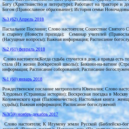
Богу (Христианство и литература); Работают на тракторе и д
Богом (Православное образование); История семьи Новочадовы
№3 (62) Апрель 2018
Пасхальное Послание; Слово настоятеля; Сошествие Святого С
в старину (Новости прихода); Семинар учителей (Православ
(Насущные вопросы); Важная информация; Расписание богосл
№2 (61) февраль 2018
Слово настоятеля;Когда судьба стучится в дом, а правда есть 
стала (Из жизни Воскресной школы); Бикини-на-ватине (Стр
информация; Расписание соборований; Расписание богослуже
№1 (60) январь 2018
Рождественское послание митрополита Ювеналия; Слово настоя
Хлудовых (Страницы истории); Воскресная поездка в Москву
Коломенского края (Паломничество); Настольная книга женщ
судьбы); Важная информация; Расписание богослужений
№3(59) ноябрь-декабрь 2017
Слово настоятеля; К Игумену земли Русской (Библейско-бо