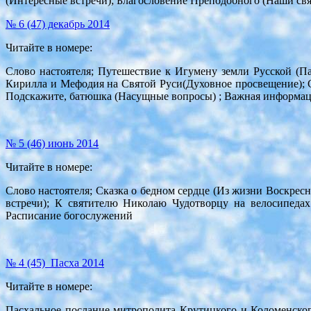
(Интересные встречи); Благословение Преподобного (Наши св
№ 6 (47) декабрь 2014
Читайте в номере:
Слово настоятеля; Путешествие к Игумену земли Русской (Па
Кирилла и Мефодия на Святой Руси(Духовное просвещение); С
Подскажите, батюшка (Насущные вопросы) ; Важная информац
№ 5 (46) июнь 2014
Читайте в номере:
Слово настоятеля; Сказка о бедном сердце (Из жизни Воскрес
встречи); К святителю Николаю Чудотворцу на велосипеда
Расписание богослужений
№ 4 (45) Пасха 2014
Читайте в номере:
Пасхальное послание митрополита Крутицкого и Коломенско