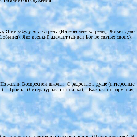
асписание богослужений
; Я не забуду эту встречу (Интересные встречи); Живет дело
События); Яко крепкий адамант (Дивен Бог во святых своих);
 (Из жизни Воскресной школы); С радостью в душе (интересные
) ; Троица (Литературная страничка); Важная информация;
; Две жемчужины духовной сокровищницы (Паломничество); В