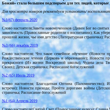
Божий» стала большим подспорьем для тех людей, которые 
Для просмотра номеров рекомендуем установить/ воспользова
№1(67) февраль 2020
Слово настоятеля;Заветы новомучеников (Дивен Бог во святых
зависимость (Православные родители о воспитании); Как убер
прошлой жизни, чье имя детство (Литературная страничка); Р
№3 (66) декабрь 2019
Слово настоятеля; Что такое семейное обучение (Новости 
Рождественские чтения (Церковь и образование); Новости п
прекрасного (Из жизни Воскресной школы); Чудны дела Тв
Своих); Детская страничка; Расписание богослужений
№2 (65) Июль 2019
Слово настоятеля; Благодатная Оптина (Паломничество); 
встречи); Новости прихода; Пройти дорогами войны (Детский
страничка; Расписание богослужений
№1 (64) Апрель 2019
Слово настоятеля;Святой Свет (Православные чудеса); Славна