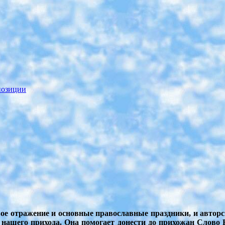
а
позиции
свое отражение и основные православные праздники, и авто
нашего прихода. Она помогает донести до прихожан Слово Б