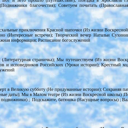
; Вот и лето прошло (Путешествие); Поездка в Ярославль г
(Подвижники благочестия); Советуем почитать (Православная
асхальные приключения Красной шапочки (Из жизни Воскресной 
вно (Интересные встречи); Творческий вечер Натальи Сухин
 Важная информация; Расписание богослужений
ня (Литературная страничка); Мы путешествуем (Из жизни Воск
ов и исповедников Российских (Уроки истории); Крестный ход
лужений
рт в Великую субботу (Не придуманные истории); Сохраняя памя
ые даты); Мы в Малом театре (Из жизни Воскресной школы) ;По
е подвижники) ; Подскажите, батюшка (Насущные вопросы) ; В