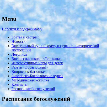
Menu
с. Николо-Крутины Егорьевского
Никольский храм
района
Перейти к содержимому
Братья и сестры!
Новости
Виртуальный тур по храму и церковно-исторической
экспозиции
Летопись
Воскресная школа «Лествица»
Интерактивные игры для детей
Газета «Образ Божий»
Вопросы к батюшке
Библейско-Богословские курсы
Методическая копилка
Контакты
Расписание богослужений
Расписание богослужений