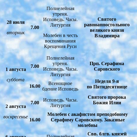
Полиелейная
утреня.
Святого
Исповедь. Часы.
28 июля
равноаппостольного
Литургия
7.00
великого князя
вторник
Молебен в честь
Владимира
воспоминания
Крещения Руси
Полиелейная
утреня.
Прп. Серафима
7.00
Исповедь. Часы.
Саровского
1 августа
Литургия
суббота
Неделя 9-я
Всенощное
16.00
по Пятидесятнице
бдение Исповедь
Святого пророка
Исповедь. Часы.
7.00
Божия Илии
Литургия
2 августа
Молебен с акафистом преподобному
воскресенье
16.00
Серафиму Саровскому. Заказные
молебны
Свв. блгв. князей
Полиелейная
6 августа