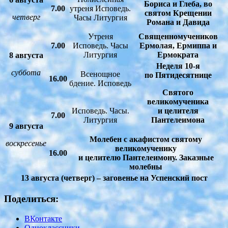
Бориса и Глеба, во
7.00
утреня Исповедь.
святом Крещении
четверг
Часы Литургия
Романа и Давида
Утреня
Священномучеников
7.00
Исповедь. Часы
Ермолая, Ермиппа и
Литургия
Ермократа
8 августа
Неделя 10-я
суббота
Всенощное
по Пятидесятнице
16.00
бдение. Исповедь
Святого
великомученика
Исповедь. Часы.
и целителя
7.00
Литургия
Пантелеимона
9 августа
Молебен с акафистом святому
воскресенье
великомученику
16.00
и целителю Пантелеимону. Заказные
молебны
13 августа (четверг) – заговенье на Успенский пост
Поделиться:
ВКонтакте
Одноклассники