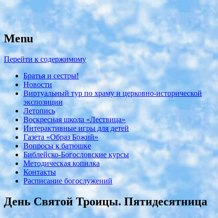
Menu
с. Николо-Крутины Егорьевского
Никольский храм
района
Перейти к содержимому
Братья и сестры!
Новости
Виртуальный тур по храму и церковно-исторической
экспозиции
Летопись
Воскресная школа «Лествица»
Интерактивные игры для детей
Газета «Образ Божий»
Вопросы к батюшке
Библейско-Богословские курсы
Методическая копилка
Контакты
Расписание богослужений
День Святой Троицы. Пятидесятница