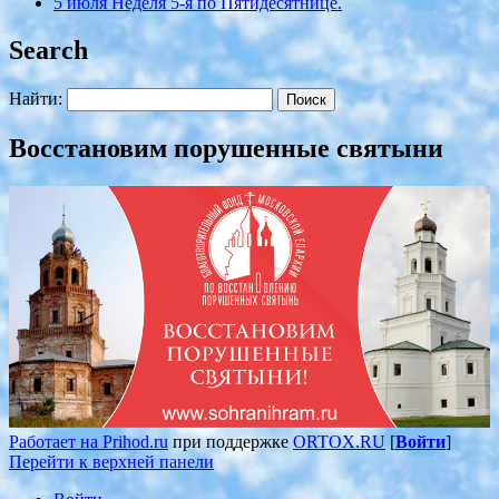
5 июля Неделя 5-я по Пятидесятнице.
Search
Найти:
Восстановим порушенные святыни
Работает на Prihod.ru
при поддержке
ORTOX.RU
[
Войти
]
Перейти к верхней панели