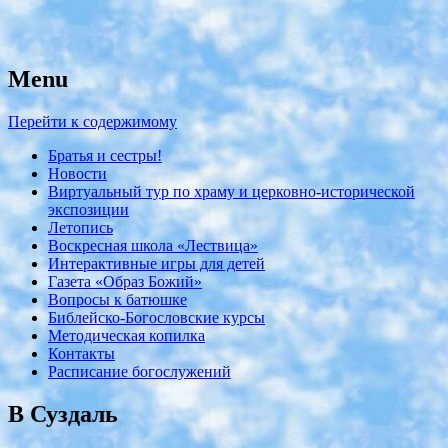
Menu
с. Николо-Крутины Егорьевского
Никольский храм
района
Перейти к содержимому
Братья и сестры!
Новости
Виртуальный тур по храму и церковно-исторической
экспозиции
Летопись
Воскресная школа «Лествица»
Интерактивные игры для детей
Газета «Образ Божий»
Вопросы к батюшке
Библейско-Богословские курсы
Методическая копилка
Контакты
Расписание богослужений
В Суздаль