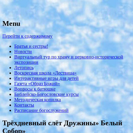
Menu
с. Николо-Крутины Егорьевского
Никольский храм
района
Перейти к содержимому
Братья и сестры!
Новости
Виртуальный тур по храму и церковно-исторической
экспозиции
Летопись
Воскресная школа «Лествица»
Интерактивные игры для детей
Газета «Образ Божий»
Вопросы к батюшке
Библейско-Богословские курсы
Методическая копилка
Контакты
Расписание богослужений
Трёхдневный слёт Дружины» Белый
Собор»