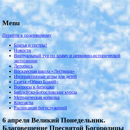
Menu
с. Николо-Крутины Егорьевского
Никольский храм
района
Перейти к содержимому
Братья и сестры!
Новости
Виртуальный тур по храму и церковно-исторической
экспозиции
Летопись
Воскресная школа «Лествица»
Интерактивные игры для детей
Газета «Образ Божий»
Вопросы к батюшке
Библейско-Богословские курсы
Методическая копилка
Контакты
Расписание богослужений
6 апреля Великий Понедельник.
Благовещение Пресвятой Богородицы