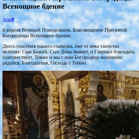
Всенощное бдение
Апр
8
6 апреля Великий Понедельник. Благовещение Пресвятой
Богородицы Всенощное бдение.
Днесь спасе́ния на́шего глави́зна, е́же от ве́ка та́инства
явле́ние: Сын Бо́жий, Сын Де́вы быва́ет, и Гаврии́л благода́ть
благовеству́ет. Те́мже и мы с ним Богоро́дице возопии́м:
ра́дуйся, Благода́тная, Госпо́дь с Тобо́ю.